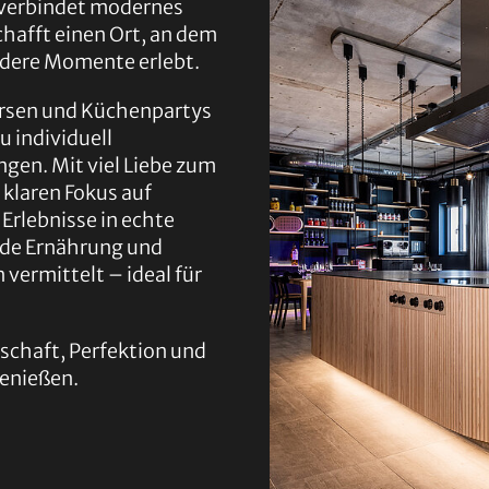
 verbindet modernes
chafft einen Ort, an dem
ndere Momente erlebt.
ursen und Küchenpartys
u individuell
ngen. Mit viel Liebe zum
 klaren Fokus auf
Erlebnisse in echte
de Ernährung und
 vermittelt – ideal für
nschaft, Perfektion und
enießen.