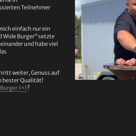
essierten Teilnehmer
mich einfach nur ein
d Wide Burger“ setzte
einander und habe viel
das
hritt weiter, Genuss auf
 bester Qualität!
 Burger 1×1
?