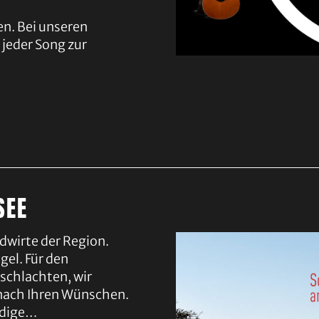
n. Bei unseren
,
jeder Song zur
SEE
ndwirte der Region.
gel. Für den
schlachten, wir
 nach Ihren Wünschen.
ledige…