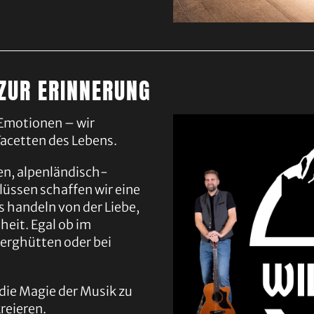
 ZUR ERINNERUNG
 Emotionen – wir
Facetten des Lebens.
en, alpenländisch-
lüssen schaffen wir
eine
 handeln von der Liebe,
heit.
Egal ob im
erghütten oder bei
die Magie der Musik zu
reieren.