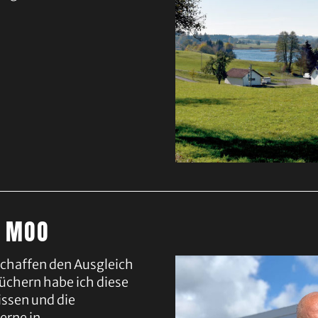
A MOO
schaffen den Ausgleich
Büchern habe ich diese
ssen und die
erne in