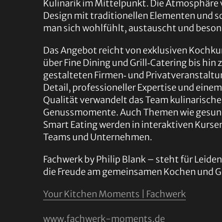
Kulinarik im Mittelpunkt. Die Atmosphäre
Design mit traditionellen Elementen und s
man sich wohlfühlt, austauscht und beso
Das Angebot reicht von exklusiven Kochk
über Fine Dining und Grill‑Catering bis hin z
gestalteten Firmen‑ und Privatveranstaltu
Detail, professioneller Expertise und einem
Qualität verwandelt das Team kulinarische 
Genussmomente. Auch Themen wie gesun
Smart Eating werden in interaktiven Kursen
Teams und Unternehmen.
Fachwerk by Philip Blank – steht für Leide
die Freude am gemeinsamen Kochen und G
Your Kitchen Moments | Fachwerk
www.fachwerk-moments.de